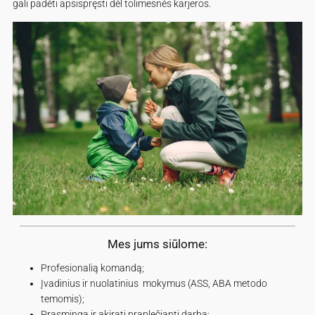
gali padėti apsispręsti dėl tolimesnės karjeros.
Mes jums siūlome:
Profesionalią komandą;
Įvadinius ir nuolatinius mokymus (ASS, ABA metodo
temomis);
Prasmingą ir akiratį praplečiantį darbą;