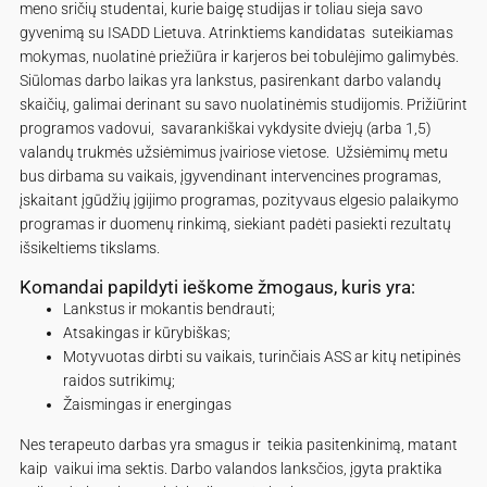
meno sričių studentai, kurie baigę studijas ir toliau sieja savo
gyvenimą su ISADD Lietuva. Atrinktiems kandidatas suteikiamas
mokymas, nuolatinė priežiūra ir karjeros bei tobulėjimo galimybės.
Siūlomas darbo laikas yra lankstus, pasirenkant darbo valandų
skaičių, galimai derinant su savo nuolatinėmis studijomis. Prižiūrint
programos vadovui, savarankiškai vykdysite dviejų (arba 1,5)
valandų trukmės užsiėmimus įvairiose vietose. Užsiėmimų metu
bus dirbama su vaikais, įgyvendinant intervencines programas,
įskaitant įgūdžių įgijimo programas, pozityvaus elgesio palaikymo
programas ir duomenų rinkimą, siekiant padėti pasiekti rezultatų
išsikeltiems tikslams.
Komandai papildyti ieškome žmogaus, kuris yra:
Lankstus ir mokantis bendrauti;
Atsakingas ir kūrybiškas;
Motyvuotas dirbti su vaikais, turinčiais ASS ar kitų netipinės
raidos sutrikimų;
Žaismingas ir energingas
Nes terapeuto darbas yra smagus ir teikia pasitenkinimą, matant
kaip vaikui ima sektis. Darbo valandos lanksčios, įgyta praktika