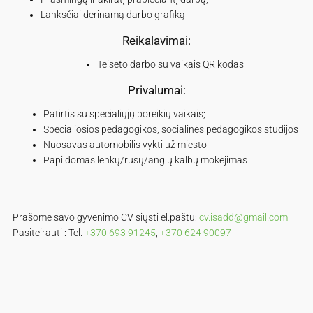
Lanksčiai derinamą darbo grafiką
Reikalavimai:
Teisėto darbo su vaikais QR kodas
Privalumai:
Patirtis su specialiųjų poreikių vaikais;
Specialiosios pedagogikos, socialinės pedagogikos studijos
Nuosavas automobilis vykti už miesto
Papildomas lenkų/rusų/anglų kalbų mokėjimas
Prašome savo gyvenimo CV siųsti el.paštu:
cv.isadd@gmail.com
Pasiteirauti : Tel.
+370 693 91245
,
+370 624 90097