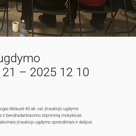
o ugdymo
 21 – 2025 12 10
ai išklausė 40 ak. val. įtraukiojo ugdymo
as ir bendradarbiavimo stiprinimą mokyklose.
ikomais įtraukiojo ugdymo sprendimais ir dalijosi