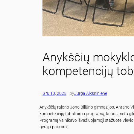
Anykščių mokyklo
kompetencijų tob
Gru 10, 2025
—
by
Jurga Alksninienė
Anykščių rajono Jono Biliūno gimnazijos, Antano V
kompetencijų tobulinimo programą, kurios metu gili
Programą vainikavo išvažiuojamoji stažuotė Vievio 
gerąja patirtimi.