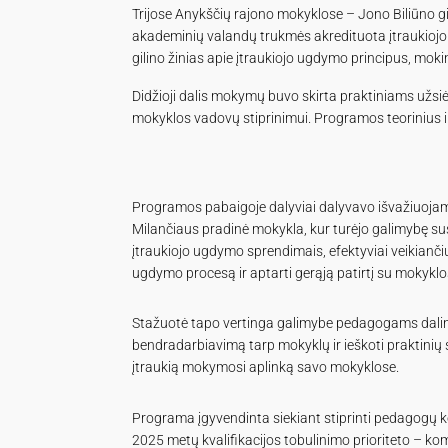
Trijose Anykščių rajono mokyklose – Jono Biliūno 
akademinių valandų trukmės akredituota įtraukioj
gilino žinias apie įtraukiojo ugdymo principus, mok
Didžioji dalis mokymų buvo skirta praktiniams užsi
mokyklos vadovų stiprinimui. Programos teorinius i
Programos pabaigoje dalyviai dalyvavo išvažiuojam
Milančiaus pradinė mokykla, kur turėjo galimybę sus
įtraukiojo ugdymo sprendimais, efektyviai veikiančiu
ugdymo procesą ir aptarti gerąją patirtį su mokyk
Stažuotė tapo vertinga galimybe pedagogams dalintis
bendradarbiavimą tarp mokyklų ir ieškoti praktinių 
įtraukią mokymosi aplinką savo mokyklose.
Programa įgyvendinta siekiant stiprinti pedagogų k
2025 metų kvalifikacijos tobulinimo prioriteto – kom