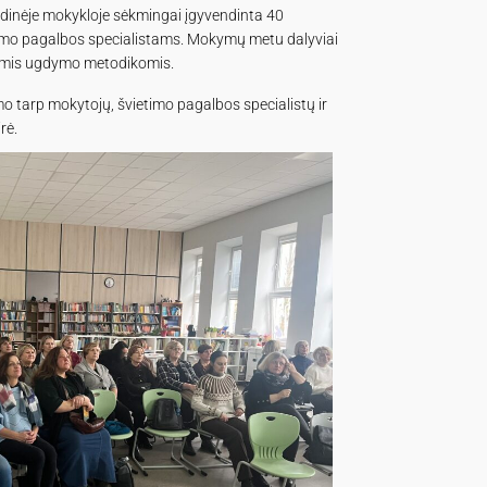
ndinėje mokykloje sėkmingai įgyvendinta 40
imo pagalbos specialistams. Mokymų metu dalyviai
kinėmis ugdymo metodikomis.
 tarp mokytojų, švietimo pagalbos specialistų ir
rė.