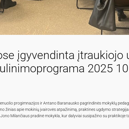
se įgyvendinta įtraukioj
ulinimoprograma 2025 10
ienuolio progimnazijos ir Antano Baranausko pagrindinės mokyklų pedagog
no žinias apie mokinių įvairovės atpažinimą, praktines ugdymo strategij
Jono Milančiaus pradinė mokykla, kur dalyviai susipažino su praktikoje ta